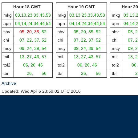
Hour 18 GMT
Hour 19 GMT
Hour 2
mkg
03
,
13
,
23
,
33
,
43
,
53
mkg
03
,
13
,
23
,
33
,
43
,
53
mkg
03
,
13
,
apn
04
,
14
,
24
,
34
,
44
,
54
apn
04
,
14
,
24
,
34
,
44
,
54
apn
04
,
14
,
shv
05
,
20
,
35
,
52
shv
05
,
20
,
35
,
52
shv
05
,
2
chi
07
,
22
,
37
,
52
chi
07
,
22
,
37
,
52
chi
07
,
2
mcy
09
,
24
,
39
,
54
mcy
09
,
24
,
39
,
54
mcy
09
,
2
mil
13
,
27
,
43
,
57
mil
13
,
27
,
43
,
57
mil
13
,
2
tol2
06
,
26
,
46
tol2
06
,
26
,
46
tol2
06
tbi
00,
26
,
00,
56
tbi
00,
26
,
00,
56
tbi
00,
2
Archive
Updated: Wed Apr 6 23:59:02 UTC 2016