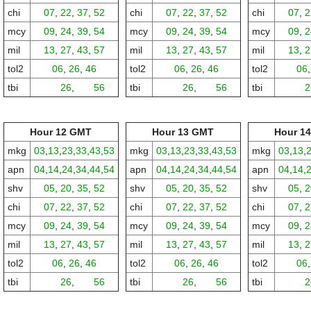
chi
07
,
22
,
37
,
52
chi
07
,
22
,
37
,
52
chi
07
,
2
mcy
09
,
24
,
39
,
54
mcy
09
,
24
,
39
,
54
mcy
09
,
2
mil
13
,
27
,
43
,
57
mil
13
,
27
,
43
,
57
mil
13
,
2
tol2
06
,
26
,
46
tol2
06
,
26
,
46
tol2
06
tbi
00,
26
,
00,
56
tbi
00,
26
,
00,
56
tbi
00,
2
Hour 12 GMT
Hour 13 GMT
Hour 1
mkg
03
,
13
,
23
,
33
,
43
,
53
mkg
03
,
13
,
23
,
33
,
43
,
53
mkg
03
,
13
,
apn
04
,
14
,
24
,
34
,
44
,
54
apn
04
,
14
,
24
,
34
,
44
,
54
apn
04
,
14
,
shv
05
,
20
,
35
,
52
shv
05
,
20
,
35
,
52
shv
05
,
2
chi
07
,
22
,
37
,
52
chi
07
,
22
,
37
,
52
chi
07
,
2
mcy
09
,
24
,
39
,
54
mcy
09
,
24
,
39
,
54
mcy
09
,
2
mil
13
,
27
,
43
,
57
mil
13
,
27
,
43
,
57
mil
13
,
2
tol2
06
,
26
,
46
tol2
06
,
26
,
46
tol2
06
tbi
00,
26
,
00,
56
tbi
00,
26
,
00,
56
tbi
00,
2