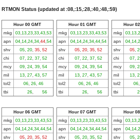
RTMON Status (updated at :08,:15,:28,:40,:48,:59)
Hour 00 GMT
Hour 01 GMT
Hour 0
mkg
03
,
13
,
23
,
33
,
43
,
53
mkg
03
,
13
,
23
,
33
,
43
,
53
mkg
03
,
13
,
apn
04
,
14
,
24
,
34
,
44
,
54
apn
04
,
14
,
24
,
34
,
44
,
54
apn
04
,
14
,
shv
05
,
20
,
35
,
52
shv
05
,
20
,
35
,
52
shv
05
,
2
chi
07
,
22
,
37
,
52
chi
07
,
22
,
37
,
52
chi
07
,
2
mcy
09
,
24
,
39
,
54
mcy
09
,
24
,
39
,
54
mcy
09
,
2
mil
13
,
27
,
43
,
57
mil
13
,
27
,
43
,
57
mil
13
,
2
tol2
06
,
26
,
46
tol2
06
,
26
,
46
tol2
06
tbi
00,
26
,
00,
56
tbi
00,
26
,
00,
56
tbi
00,
2
Hour 06 GMT
Hour 07 GMT
Hour 0
mkg
03
,
13
,
23
,
33
,
43
,
53
mkg
03
,
13
,
23
,
33
,
43
,
53
mkg
03
,
13
,
apn
04
,
14
,
24
,
34
,
44
,
54
apn
04
,
14
,
24
,
34
,
44
,
54
apn
04
,
14
,
shv
05
,
20
,
35
,
52
shv
05
,
20
,
35
,
52
shv
05
,
2