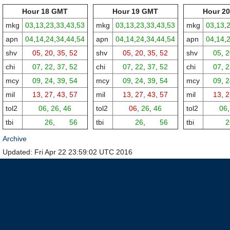
Hour 18 GMT
Hour 19 GMT
Hour 2
mkg
03
,
13
,
23
,
33
,
43
,
53
mkg
03
,
13
,
23
,
33
,
43
,
53
mkg
03
,
13
,
apn
04
,
14
,
24
,
34
,
44
,
54
apn
04
,
14
,
24
,
34
,
44
,
54
apn
04
,
14
,
shv
05
,
20
,
35
,
52
shv
05
,
20
,
35
,
52
shv
05
,
2
chi
07
,
22
,
37
,
52
chi
07
,
22
,
37
,
52
chi
07
,
2
mcy
09
,
24
,
39
,
54
mcy
09
,
24
,
39
,
54
mcy
09
,
2
mil
13
,
27
,
43
,
57
mil
13
,
27
,
43
,
57
mil
13
,
2
tol2
06
,
26
,
46
tol2
06
,
26
,
46
tol2
06
tbi
00,
26
,
00,
56
tbi
00,
26
,
00,
56
tbi
00,
2
Archive
Updated: Fri Apr 22 23:59:02 UTC 2016