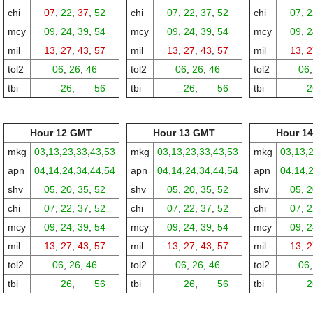
chi
07
,
22
,
37
,
52
chi
07
,
22
,
37
,
52
chi
07
,
2
mcy
09
,
24
,
39
,
54
mcy
09
,
24
,
39
,
54
mcy
09
,
2
mil
13
,
27
,
43
,
57
mil
13
,
27
,
43
,
57
mil
13
,
2
tol2
06
,
26
,
46
tol2
06
,
26
,
46
tol2
06
tbi
00,
26
,
00,
56
tbi
00,
26
,
00,
56
tbi
00,
2
Hour 12 GMT
Hour 13 GMT
Hour 1
mkg
03
,
13
,
23
,
33
,
43
,
53
mkg
03
,
13
,
23
,
33
,
43
,
53
mkg
03
,
13
,
apn
04
,
14
,
24
,
34
,
44
,
54
apn
04
,
14
,
24
,
34
,
44
,
54
apn
04
,
14
,
shv
05
,
20
,
35
,
52
shv
05
,
20
,
35
,
52
shv
05
,
2
chi
07
,
22
,
37
,
52
chi
07
,
22
,
37
,
52
chi
07
,
2
mcy
09
,
24
,
39
,
54
mcy
09
,
24
,
39
,
54
mcy
09
,
2
mil
13
,
27
,
43
,
57
mil
13
,
27
,
43
,
57
mil
13
,
2
tol2
06
,
26
,
46
tol2
06
,
26
,
46
tol2
06
tbi
00,
26
,
00,
56
tbi
00,
26
,
00,
56
tbi
00,
2