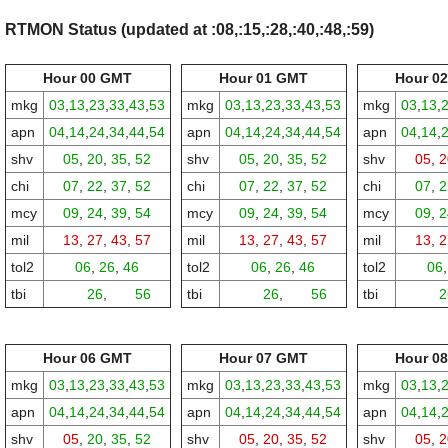
RTMON Status (updated at :08,:15,:28,:40,:48,:59)
Hour 00 GMT
Hour 01 GMT
Hour 0
mkg
03
,
13
,
23
,
33
,
43
,
53
mkg
03
,
13
,
23
,
33
,
43
,
53
mkg
03
,
13
,
apn
04
,
14
,
24
,
34
,
44
,
54
apn
04
,
14
,
24
,
34
,
44
,
54
apn
04
,
14
,
shv
05
,
20
,
35
,
52
shv
05
,
20
,
35
,
52
shv
05
,
2
chi
07
,
22
,
37
,
52
chi
07
,
22
,
37
,
52
chi
07
,
2
mcy
09
,
24
,
39
,
54
mcy
09
,
24
,
39
,
54
mcy
09
,
2
mil
13
,
27
,
43
,
57
mil
13
,
27
,
43
,
57
mil
13
,
2
tol2
06
,
26
,
46
tol2
06
,
26
,
46
tol2
06
tbi
00,
26
,
00,
56
tbi
00,
26
,
00,
56
tbi
00,
2
Hour 06 GMT
Hour 07 GMT
Hour 0
mkg
03
,
13
,
23
,
33
,
43
,
53
mkg
03
,
13
,
23
,
33
,
43
,
53
mkg
03
,
13
,
apn
04
,
14
,
24
,
34
,
44
,
54
apn
04
,
14
,
24
,
34
,
44
,
54
apn
04
,
14
,
shv
05
,
20
,
35
,
52
shv
05
,
20
,
35
,
52
shv
05
,
2