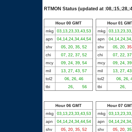
RTMON Status (updated at :08,:15,:28,:4
Hour 00 GMT
Hour 01 GM
mkg
03
,
13
,
23
,
33
,
43
,
53
mkg
03
,
13
,
23
,
33
apn
04
,
14
,
24
,
34
,
44
,
54
apn
04
,
14
,
24
,
34
shv
05
,
20
,
35
,
52
shv
05
,
20
,
35
chi
07
,
22
,
37
,
52
chi
07
,
22
,
37
mcy
09
,
24
,
39
,
54
mcy
09
,
24
,
39
mil
13
,
27
,
43
,
57
mil
13
,
27
,
43
tol2
06
,
26
,
46
tol2
06
,
26
,
tbi
00,
26
,
00,
56
tbi
00,
26
,
00
Hour 06 GMT
Hour 07 GM
mkg
03
,
13
,
23
,
33
,
43
,
53
mkg
03
,
13
,
23
,
33
apn
04
,
14
,
24
,
34
,
44
,
54
apn
04
,
14
,
24
,
34
shv
05
,
20
,
35
,
52
shv
05
,
20
,
35