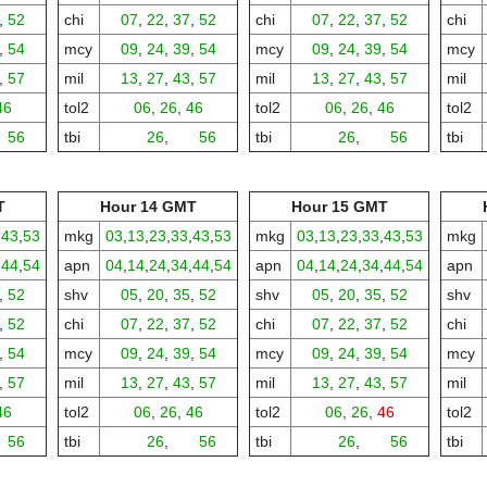
,
52
chi
07
,
22
,
37
,
52
chi
07
,
22
,
37
,
52
chi
,
54
mcy
09
,
24
,
39
,
54
mcy
09
,
24
,
39
,
54
mcy
,
57
mil
13
,
27
,
43
,
57
mil
13
,
27
,
43
,
57
mil
46
tol2
06
,
26
,
46
tol2
06
,
26
,
46
tol2
,
56
tbi
00,
26
,
00,
56
tbi
00,
26
,
00,
56
tbi
T
Hour 14 GMT
Hour 15 GMT
,
43
,
53
mkg
03
,
13
,
23
,
33
,
43
,
53
mkg
03
,
13
,
23
,
33
,
43
,
53
mkg
,
44
,
54
apn
04
,
14
,
24
,
34
,
44
,
54
apn
04
,
14
,
24
,
34
,
44
,
54
apn
,
52
shv
05
,
20
,
35
,
52
shv
05
,
20
,
35
,
52
shv
,
52
chi
07
,
22
,
37
,
52
chi
07
,
22
,
37
,
52
chi
,
54
mcy
09
,
24
,
39
,
54
mcy
09
,
24
,
39
,
54
mcy
,
57
mil
13
,
27
,
43
,
57
mil
13
,
27
,
43
,
57
mil
46
tol2
06
,
26
,
46
tol2
06
,
26
,
46
tol2
,
56
tbi
00,
26
,
00,
56
tbi
00,
26
,
00,
56
tbi