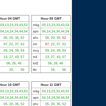
Hour 04 GMT
Hour 05 GMT
03
,
13
,
23
,
33
,
43
,
53
mkg
03
,
13
,
23
,
33
,
43
,
53
04
,
14
,
24
,
34
,
44
,
54
apn
04
,
14
,
24
,
34
,
44
,
54
05
,
20
,
35
,
52
shv
05
,
20
,
35
,
52
07
,
22
,
37
,
52
chi
07
,
22
,
37
,
52
09
,
24
,
39
,
54
mcy
09
,
24
,
39
,
54
13
,
27
,
43
,
57
mil
13
,
27
,
43
,
57
06
,
26
,
46
tol2
06
,
26
,
46
00,
26
,
00,
56
tbi
00,
26
,
00,
56
Hour 10 GMT
Hour 11 GMT
03
,
13
,
23
,
33
,
43
,
53
mkg
03
,
13
,
23
,
33
,
43
,
53
04
,
14
,
24
,
34
,
44
,
54
apn
04
,
14
,
24
,
34
,
44
,
54
05
,
20
,
35
,
52
shv
05
,
20
,
35
,
52