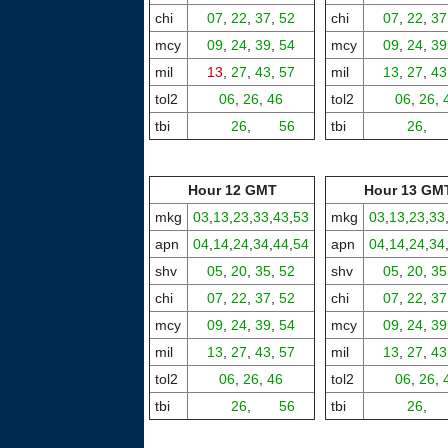
chi
07
,
22
,
37
,
52
chi
07
,
22
,
37
mcy
09
,
24
,
39
,
54
mcy
09
,
24
,
39
mil
13
,
27
,
43
,
57
mil
13
,
27
,
43
tol2
06
,
26
,
46
tol2
06
,
26
,
tbi
00,
26
,
00,
56
tbi
00,
26
,
00
Hour 12 GMT
Hour 13 GM
mkg
03
,
13
,
23
,
33
,
43
,
53
mkg
03
,
13
,
23
,
33
apn
04
,
14
,
24
,
34
,
44
,
54
apn
04
,
14
,
24
,
34
shv
05
,
20
,
35
,
52
shv
05
,
20
,
35
chi
07
,
22
,
37
,
52
chi
07
,
22
,
37
mcy
09
,
24
,
39
,
54
mcy
09
,
24
,
39
mil
13
,
27
,
43
,
57
mil
13
,
27
,
43
tol2
06
,
26
,
46
tol2
06
,
26
,
tbi
00,
26
,
00,
56
tbi
00,
26
,
00