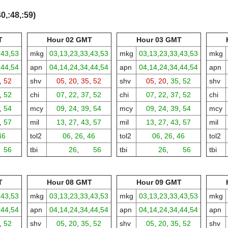
0,:48,:59)
T
Hour 02 GMT
Hour 03 GMT
,
43
,
53
mkg
03
,
13
,
23
,
33
,
43
,
53
mkg
03
,
13
,
23
,
33
,
43
,
53
mkg
,
44
,
54
apn
04
,
14
,
24
,
34
,
44
,
54
apn
04
,
14
,
24
,
34
,
44
,
54
apn
,
52
shv
05
,
20
,
35
,
52
shv
05
,
20
,
35
,
52
shv
,
52
chi
07
,
22
,
37
,
52
chi
07
,
22
,
37
,
52
chi
,
54
mcy
09
,
24
,
39
,
54
mcy
09
,
24
,
39
,
54
mcy
,
57
mil
13
,
27
,
43
,
57
mil
13
,
27
,
43
,
57
mil
46
tol2
06
,
26
,
46
tol2
06
,
26
,
46
tol2
,
56
tbi
00,
26
,
00,
56
tbi
00,
26
,
00,
56
tbi
T
Hour 08 GMT
Hour 09 GMT
,
43
,
53
mkg
03
,
13
,
23
,
33
,
43
,
53
mkg
03
,
13
,
23
,
33
,
43
,
53
mkg
,
44
,
54
apn
04
,
14
,
24
,
34
,
44
,
54
apn
04
,
14
,
24
,
34
,
44
,
54
apn
,
52
shv
05
,
20
,
35
,
52
shv
05
,
20
,
35
,
52
shv