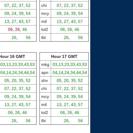
07
,
22
,
37
,
52
chi
07
,
22
,
37
,
52
09
,
24
,
39
,
54
mcy
09
,
24
,
39
,
54
13
,
27
,
43
,
57
mil
13
,
27
,
43
,
57
06
,
26
,
46
tol2
06
,
26
,
46
00,
26
,
00,
56
tbi
00,
26
,
00,
56
Hour 16 GMT
Hour 17 GMT
03
,
13
,
23
,
33
,
43
,
53
mkg
03
,
13
,
23
,
33
,
43
,
53
04
,
14
,
24
,
34
,
44
,
54
apn
04
,
14
,
24
,
34
,
44
,
54
05
,
20
,
35
,
52
shv
05
,
20
,
35
,
52
07
,
22
,
37
,
52
chi
07
,
22
,
37
,
52
09
,
24
,
39
,
54
mcy
09
,
24
,
39
,
54
13
,
27
,
43
,
57
mil
13
,
27
,
43
,
57
06
,
26
,
46
tol2
06
,
26
,
46
00,
26
,
00,
56
tbi
00,
26
,
00,
56