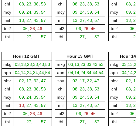
chi
08
,
23
,
38
,
53
chi
08
,
23
,
38
,
53
chi
08
,
2
mcy
09
,
24
,
39
,
54
mcy
09
,
24
,
39
,
54
mcy
09
,
2
mil
13
,
27
,
43
,
57
mil
13
,
27
,
43
,
57
mil
13
,
2
tol2
06
,
26
,
46
tol2
06
,
26
,
46
tol2
06
tbi
00,
27
,
00,
57
tbi
00,
27
,
00,
57
tbi
00,
2
Hour 12 GMT
Hour 13 GMT
Hour 1
mkg
03
,
13
,
23
,
33
,
43
,
53
mkg
03
,
13
,
23
,
33
,
43
,
53
mkg
03
,
13
,
apn
04
,
14
,
24
,
34
,
44
,
54
apn
04
,
14
,
24
,
34
,
44
,
54
apn
04
,
14
,
shv
02
,
17
,
32
,
47
shv
02
,
17
,
32
,
47
shv
02
,
1
chi
08
,
23
,
38
,
53
chi
08
,
23
,
38
,
53
chi
08
,
2
mcy
09
,
24
,
39
,
54
mcy
09
,
24
,
39
,
54
mcy
09
,
2
mil
13
,
27
,
43
,
57
mil
13
,
27
,
43
,
57
mil
13
,
2
tol2
06
,
26
,
46
tol2
06
,
26
,
46
tol2
06
tbi
00,
27
,
00,
57
tbi
00,
27
,
00,
57
tbi
00,
2