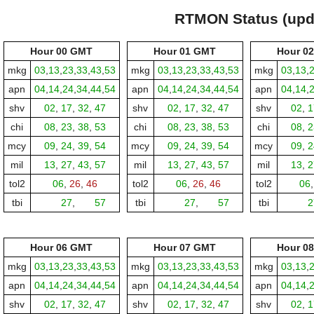
Skip
RTMON Status (upda
to
main
Hour 00 GMT
Hour 01 GMT
Hour 0
content
mkg
03
,
13
,
23
,
33
,
43
,
53
mkg
03
,
13
,
23
,
33
,
43
,
53
mkg
03
,
13
,
apn
04
,
14
,
24
,
34
,
44
,
54
apn
04
,
14
,
24
,
34
,
44
,
54
apn
04
,
14
,
shv
02
,
17
,
32
,
47
shv
02
,
17
,
32
,
47
shv
02
,
1
chi
08
,
23
,
38
,
53
chi
08
,
23
,
38
,
53
chi
08
,
2
mcy
09
,
24
,
39
,
54
mcy
09
,
24
,
39
,
54
mcy
09
,
2
mil
13
,
27
,
43
,
57
mil
13
,
27
,
43
,
57
mil
13
,
2
tol2
06
,
26
,
46
tol2
06
,
26
,
46
tol2
06
tbi
00,
27
,
00,
57
tbi
00,
27
,
00,
57
tbi
00,
2
Hour 06 GMT
Hour 07 GMT
Hour 0
mkg
03
,
13
,
23
,
33
,
43
,
53
mkg
03
,
13
,
23
,
33
,
43
,
53
mkg
03
,
13
,
apn
04
,
14
,
24
,
34
,
44
,
54
apn
04
,
14
,
24
,
34
,
44
,
54
apn
04
,
14
,
shv
02
,
17
,
32
,
47
shv
02
,
17
,
32
,
47
shv
02
,
1