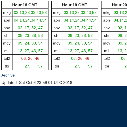
Hour 18 GMT
Hour 19 GMT
Hour 2
mkg
03
,
13
,
23
,
33
,
43
,
53
mkg
03
,
13
,
23
,
33
,
43
,
53
mkg
03
,
13
,
apn
04
,
14
,
24
,
34
,
44
,
54
apn
04
,
14
,
24
,
34
,
44
,
54
apn
04
,
14
,
shv
02
,
17
,
32
,
47
shv
02
,
17
,
32
,
47
shv
02
,
1
chi
08
,
23
,
38
,
53
chi
08
,
23
,
38
,
53
chi
08
,
2
mcy
09
,
24
,
39
,
54
mcy
09
,
24
,
39
,
54
mcy
09
,
2
mil
13
,
27
,
43
,
57
mil
13
,
27
,
43
,
57
mil
13
,
2
tol2
06
,
26
,
46
tol2
06
,
26
,
46
tol2
06
tbi
00,
27
,
00,
57
tbi
00,
27
,
00,
57
tbi
00,
2
Archive
Updated: Sat Oct 6 23:59:01 UTC 2018