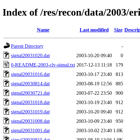
Index of /res/recon/data/2003/er
Name
Last modified
Size
Descrip
Parent Directory
-
signal20031020.dat
2003-10-20 09:40
0
0-README-2003-clv-signal.txt
2017-12-13 11:18
179
signal20031016.dat
2003-10-17 23:40
813
signal20030814.dat
2003-08-19 12:56
885
signal20030721.dat
2003-07-22 23:50
900
signal20031018.dat
2003-10-19 23:40
912
signal20031019.dat
2003-10-20 09:40
912
signal20031008.dat
2003-10-09 23:40
950
signal20031001.dat
2003-10-02 23:40
1.0K
signal20030815.dat
2003-08-19 12:56
1.0K