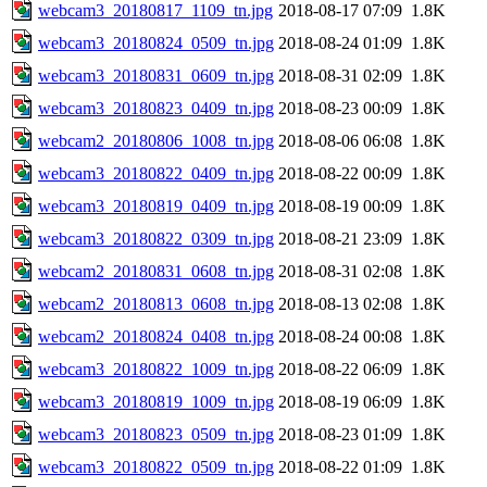
webcam3_20180817_1109_tn.jpg
2018-08-17 07:09
1.8K
webcam3_20180824_0509_tn.jpg
2018-08-24 01:09
1.8K
webcam3_20180831_0609_tn.jpg
2018-08-31 02:09
1.8K
webcam3_20180823_0409_tn.jpg
2018-08-23 00:09
1.8K
webcam2_20180806_1008_tn.jpg
2018-08-06 06:08
1.8K
webcam3_20180822_0409_tn.jpg
2018-08-22 00:09
1.8K
webcam3_20180819_0409_tn.jpg
2018-08-19 00:09
1.8K
webcam3_20180822_0309_tn.jpg
2018-08-21 23:09
1.8K
webcam2_20180831_0608_tn.jpg
2018-08-31 02:08
1.8K
webcam2_20180813_0608_tn.jpg
2018-08-13 02:08
1.8K
webcam2_20180824_0408_tn.jpg
2018-08-24 00:08
1.8K
webcam3_20180822_1009_tn.jpg
2018-08-22 06:09
1.8K
webcam3_20180819_1009_tn.jpg
2018-08-19 06:09
1.8K
webcam3_20180823_0509_tn.jpg
2018-08-23 01:09
1.8K
webcam3_20180822_0509_tn.jpg
2018-08-22 01:09
1.8K