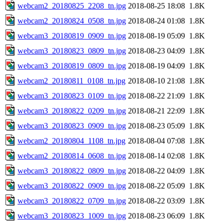
webcam2_20180825_2208_tn.jpg
2018-08-25 18:08
1.8K
webcam2_20180824_0508_tn.jpg
2018-08-24 01:08
1.8K
webcam3_20180819_0909_tn.jpg
2018-08-19 05:09
1.8K
webcam3_20180823_0809_tn.jpg
2018-08-23 04:09
1.8K
webcam3_20180819_0809_tn.jpg
2018-08-19 04:09
1.8K
webcam2_20180811_0108_tn.jpg
2018-08-10 21:08
1.8K
webcam3_20180823_0109_tn.jpg
2018-08-22 21:09
1.8K
webcam3_20180822_0209_tn.jpg
2018-08-21 22:09
1.8K
webcam3_20180823_0909_tn.jpg
2018-08-23 05:09
1.8K
webcam2_20180804_1108_tn.jpg
2018-08-04 07:08
1.8K
webcam2_20180814_0608_tn.jpg
2018-08-14 02:08
1.8K
webcam3_20180822_0809_tn.jpg
2018-08-22 04:09
1.8K
webcam3_20180822_0909_tn.jpg
2018-08-22 05:09
1.8K
webcam3_20180822_0709_tn.jpg
2018-08-22 03:09
1.8K
webcam3_20180823_1009_tn.jpg
2018-08-23 06:09
1.8K