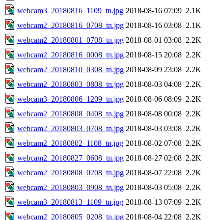
webcam3_20180816_1109_tn.jpg
2018-08-16 07:09
2.1K
webcam2_20180816_0708_tn.jpg
2018-08-16 03:08
2.1K
webcam2_20180801_0708_tn.jpg
2018-08-01 03:08
2.2K
webcam2_20180816_0008_tn.jpg
2018-08-15 20:08
2.2K
webcam2_20180810_0308_tn.jpg
2018-08-09 23:08
2.2K
webcam2_20180803_0808_tn.jpg
2018-08-03 04:08
2.2K
webcam3_20180806_1209_tn.jpg
2018-08-06 08:09
2.2K
webcam2_20180808_0408_tn.jpg
2018-08-08 00:08
2.2K
webcam2_20180803_0708_tn.jpg
2018-08-03 03:08
2.2K
webcam2_20180802_1108_tn.jpg
2018-08-02 07:08
2.2K
webcam2_20180827_0608_tn.jpg
2018-08-27 02:08
2.2K
webcam2_20180808_0208_tn.jpg
2018-08-07 22:08
2.2K
webcam2_20180803_0908_tn.jpg
2018-08-03 05:08
2.2K
webcam3_20180813_1109_tn.jpg
2018-08-13 07:09
2.2K
webcam2_20180805_0208_tn.jpg
2018-08-04 22:08
2.2K