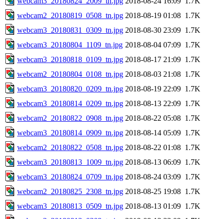
webcam3_20180824_2009_tn.jpg
2018-08-24 16:09
1.7K
webcam2_20180819_0508_tn.jpg
2018-08-19 01:08
1.7K
webcam3_20180831_0309_tn.jpg
2018-08-30 23:09
1.7K
webcam3_20180804_1109_tn.jpg
2018-08-04 07:09
1.7K
webcam3_20180818_0109_tn.jpg
2018-08-17 21:09
1.7K
webcam2_20180804_0108_tn.jpg
2018-08-03 21:08
1.7K
webcam3_20180820_0209_tn.jpg
2018-08-19 22:09
1.7K
webcam3_20180814_0209_tn.jpg
2018-08-13 22:09
1.7K
webcam2_20180822_0908_tn.jpg
2018-08-22 05:08
1.7K
webcam3_20180814_0909_tn.jpg
2018-08-14 05:09
1.7K
webcam2_20180822_0508_tn.jpg
2018-08-22 01:08
1.7K
webcam3_20180813_1009_tn.jpg
2018-08-13 06:09
1.7K
webcam3_20180824_0709_tn.jpg
2018-08-24 03:09
1.7K
webcam2_20180825_2308_tn.jpg
2018-08-25 19:08
1.7K
webcam3_20180813_0509_tn.jpg
2018-08-13 01:09
1.7K