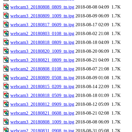
webcam3_20180808_0809_tn.jpg
2018-08-08 04:09
1.7K
webcam3_20180809_1009_tn.jpg
2018-08-09 06:09
1.7K
webcam3_20180817_0609_tn.jpg
2018-08-17 02:09
1.7K
webcam2_20180803_0108_tn.jpg
2018-08-02 21:08
1.7K
webcam3_20180818_0809_tn.jpg
2018-08-18 04:09
1.7K
webcam3_20180820_1009_tn.jpg
2018-08-20 06:09
1.7K
webcam3_20180821_0809_tn.jpg
2018-08-21 04:09
1.7K
webcam2_20180808_0108_tn.jpg
2018-08-07 21:08
1.7K
webcam2_20180809_0508_tn.jpg
2018-08-09 01:08
1.7K
webcam3_20180815_0209_tn.jpg
2018-08-14 22:09
1.7K
webcam3_20180818_0509_tn.jpg
2018-08-18 01:09
1.7K
webcam3_20180812_0909_tn.jpg
2018-08-12 05:09
1.7K
webcam2_20180821_0608_tn.jpg
2018-08-21 02:08
1.7K
webcam3_20180808_1009_tn.jpg
2018-08-08 06:09
1.7K
webcam2_20180831_0908_tn.jpg
2018-08-31 05:08
1.7K