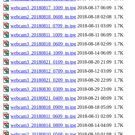
webcam3_20180817_1009_tn.jpg
2018-08-17 06:09
1.7K
webcam2_20180818_0608_tn.jpg
2018-08-18 02:08
1.7K
webcam3_20180811_0709_tn.jpg
2018-08-11 03:09
1.7K
webcam3_20180811_1009_tn.jpg
2018-08-11 06:09
1.7K
webcam3_20180818_0609_tn.jpg
2018-08-18 02:09
1.7K
webcam3_20180814_1009_tn.jpg
2018-08-14 06:09
1.7K
webcam3_20180821_0109_tn.jpg
2018-08-20 21:09
1.7K
webcam3_20180812_0709_tn.jpg
2018-08-12 03:09
1.7K
webcam3_20180821_0209_tn.jpg
2018-08-20 22:09
1.7K
webcam3_20180830_0309_tn.jpg
2018-08-29 23:09
1.7K
webcam3_20180821_0409_tn.jpg
2018-08-21 00:09
1.7K
webcam3_20180818_0909_tn.jpg
2018-08-18 05:09
1.7K
webcam3_20180811_0609_tn.jpg
2018-08-11 02:09
1.7K
webcam3_20180814_0809_tn.jpg
2018-08-14 04:09
1.7K
webcam2_20180810_0508_tn.jpg
2018-08-10 01:08
1.7K