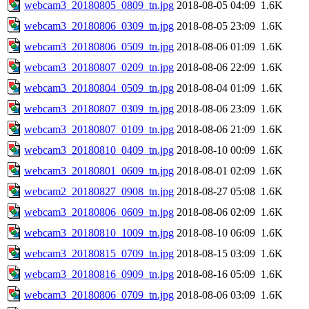
webcam3_20180805_0809_tn.jpg
2018-08-05 04:09
1.6K
webcam3_20180806_0309_tn.jpg
2018-08-05 23:09
1.6K
webcam3_20180806_0509_tn.jpg
2018-08-06 01:09
1.6K
webcam3_20180807_0209_tn.jpg
2018-08-06 22:09
1.6K
webcam3_20180804_0509_tn.jpg
2018-08-04 01:09
1.6K
webcam3_20180807_0309_tn.jpg
2018-08-06 23:09
1.6K
webcam3_20180807_0109_tn.jpg
2018-08-06 21:09
1.6K
webcam3_20180810_0409_tn.jpg
2018-08-10 00:09
1.6K
webcam3_20180801_0609_tn.jpg
2018-08-01 02:09
1.6K
webcam2_20180827_0908_tn.jpg
2018-08-27 05:08
1.6K
webcam3_20180806_0609_tn.jpg
2018-08-06 02:09
1.6K
webcam3_20180810_1009_tn.jpg
2018-08-10 06:09
1.6K
webcam3_20180815_0709_tn.jpg
2018-08-15 03:09
1.6K
webcam3_20180816_0909_tn.jpg
2018-08-16 05:09
1.6K
webcam3_20180806_0709_tn.jpg
2018-08-06 03:09
1.6K