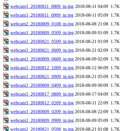
webcam3_20180811_0809_tn.jpg
2018-08-11 04:09
1.7K
webcam3_20180811_0909_tn.jpg
2018-08-11 05:09
1.7K
webcam2_20180809_0108_tn.jpg
2018-08-08 21:08
1.7K
webcam3_20180809_0509_tn.jpg
2018-08-09 01:09
1.7K
webcam3_20180821_0509_tn.jpg
2018-08-21 01:09
1.7K
webcam3_20180821_0609_tn.jpg
2018-08-21 02:09
1.7K
webcam3_20180809_0609_tn.jpg
2018-08-09 02:09
1.7K
webcam3_20180812_1009_tn.jpg
2018-08-12 06:09
1.7K
webcam3_20180821_0909_tn.jpg
2018-08-21 05:09
1.7K
webcam3_20180809_0409_tn.jpg
2018-08-09 00:09
1.7K
webcam3_20180817_0809_tn.jpg
2018-08-17 04:09
1.7K
webcam3_20180812_0209_tn.jpg
2018-08-11 22:09
1.7K
webcam3_20180809_0209_tn.jpg
2018-08-08 22:09
1.7K
webcam3_20180809_0909_tn.jpg
2018-08-09 05:09
1.7K
webcam2_20180821_0508_tn.jpg
2018-08-21 01:08
1.7K