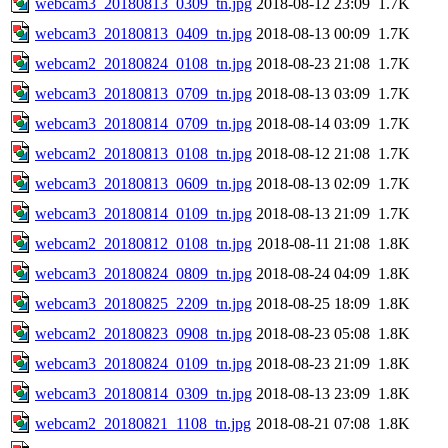
webcam3_20180813_0309_tn.jpg
2018-08-12 23:09
1.7K
webcam3_20180813_0409_tn.jpg
2018-08-13 00:09
1.7K
webcam2_20180824_0108_tn.jpg
2018-08-23 21:08
1.7K
webcam3_20180813_0709_tn.jpg
2018-08-13 03:09
1.7K
webcam3_20180814_0709_tn.jpg
2018-08-14 03:09
1.7K
webcam2_20180813_0108_tn.jpg
2018-08-12 21:08
1.7K
webcam3_20180813_0609_tn.jpg
2018-08-13 02:09
1.7K
webcam3_20180814_0109_tn.jpg
2018-08-13 21:09
1.7K
webcam2_20180812_0108_tn.jpg
2018-08-11 21:08
1.8K
webcam3_20180824_0809_tn.jpg
2018-08-24 04:09
1.8K
webcam3_20180825_2209_tn.jpg
2018-08-25 18:09
1.8K
webcam2_20180823_0908_tn.jpg
2018-08-23 05:08
1.8K
webcam3_20180824_0109_tn.jpg
2018-08-23 21:09
1.8K
webcam3_20180814_0309_tn.jpg
2018-08-13 23:09
1.8K
webcam2_20180821_1108_tn.jpg
2018-08-21 07:08
1.8K