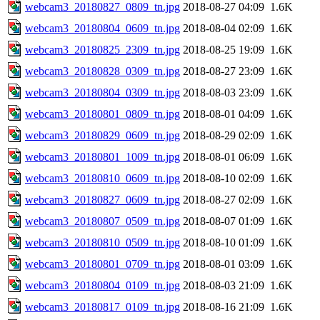
webcam3_20180827_0809_tn.jpg
2018-08-27 04:09
1.6K
webcam3_20180804_0609_tn.jpg
2018-08-04 02:09
1.6K
webcam3_20180825_2309_tn.jpg
2018-08-25 19:09
1.6K
webcam3_20180828_0309_tn.jpg
2018-08-27 23:09
1.6K
webcam3_20180804_0309_tn.jpg
2018-08-03 23:09
1.6K
webcam3_20180801_0809_tn.jpg
2018-08-01 04:09
1.6K
webcam3_20180829_0609_tn.jpg
2018-08-29 02:09
1.6K
webcam3_20180801_1009_tn.jpg
2018-08-01 06:09
1.6K
webcam3_20180810_0609_tn.jpg
2018-08-10 02:09
1.6K
webcam3_20180827_0609_tn.jpg
2018-08-27 02:09
1.6K
webcam3_20180807_0509_tn.jpg
2018-08-07 01:09
1.6K
webcam3_20180810_0509_tn.jpg
2018-08-10 01:09
1.6K
webcam3_20180801_0709_tn.jpg
2018-08-01 03:09
1.6K
webcam3_20180804_0109_tn.jpg
2018-08-03 21:09
1.6K
webcam3_20180817_0109_tn.jpg
2018-08-16 21:09
1.6K