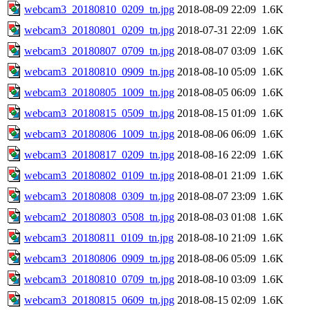
webcam3_20180810_0209_tn.jpg
2018-08-09 22:09
1.6K
webcam3_20180801_0209_tn.jpg
2018-07-31 22:09
1.6K
webcam3_20180807_0709_tn.jpg
2018-08-07 03:09
1.6K
webcam3_20180810_0909_tn.jpg
2018-08-10 05:09
1.6K
webcam3_20180805_1009_tn.jpg
2018-08-05 06:09
1.6K
webcam3_20180815_0509_tn.jpg
2018-08-15 01:09
1.6K
webcam3_20180806_1009_tn.jpg
2018-08-06 06:09
1.6K
webcam3_20180817_0209_tn.jpg
2018-08-16 22:09
1.6K
webcam3_20180802_0109_tn.jpg
2018-08-01 21:09
1.6K
webcam3_20180808_0309_tn.jpg
2018-08-07 23:09
1.6K
webcam2_20180803_0508_tn.jpg
2018-08-03 01:08
1.6K
webcam3_20180811_0109_tn.jpg
2018-08-10 21:09
1.6K
webcam3_20180806_0909_tn.jpg
2018-08-06 05:09
1.6K
webcam3_20180810_0709_tn.jpg
2018-08-10 03:09
1.6K
webcam3_20180815_0609_tn.jpg
2018-08-15 02:09
1.6K