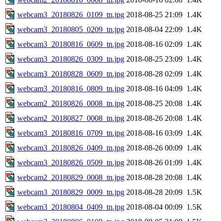
webcam3_20180826_0109_tn.jpg
2018-08-25 21:09
1.4K
webcam3_20180805_0209_tn.jpg
2018-08-04 22:09
1.4K
webcam3_20180816_0609_tn.jpg
2018-08-16 02:09
1.4K
webcam3_20180826_0309_tn.jpg
2018-08-25 23:09
1.4K
webcam3_20180828_0609_tn.jpg
2018-08-28 02:09
1.4K
webcam3_20180816_0809_tn.jpg
2018-08-16 04:09
1.4K
webcam2_20180826_0008_tn.jpg
2018-08-25 20:08
1.4K
webcam2_20180827_0008_tn.jpg
2018-08-26 20:08
1.4K
webcam3_20180816_0709_tn.jpg
2018-08-16 03:09
1.4K
webcam3_20180826_0409_tn.jpg
2018-08-26 00:09
1.4K
webcam3_20180826_0509_tn.jpg
2018-08-26 01:09
1.4K
webcam2_20180829_0008_tn.jpg
2018-08-28 20:08
1.4K
webcam3_20180829_0009_tn.jpg
2018-08-28 20:09
1.5K
webcam3_20180804_0409_tn.jpg
2018-08-04 00:09
1.5K